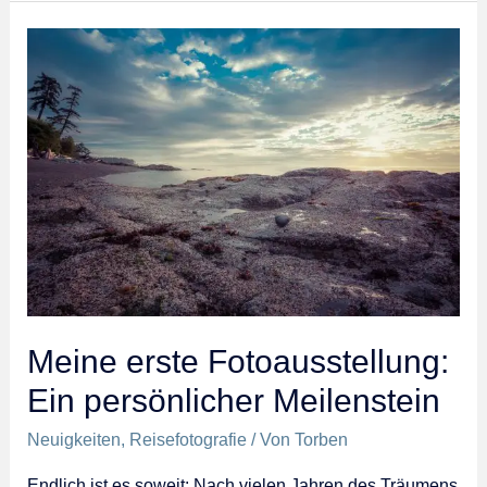
im
Alten
Dampfbad
Meine erste Fotoausstellung:
Ein persönlicher Meilenstein
Neuigkeiten
,
Reisefotografie
/ Von
Torben
Endlich ist es soweit: Nach vielen Jahren des Träumens