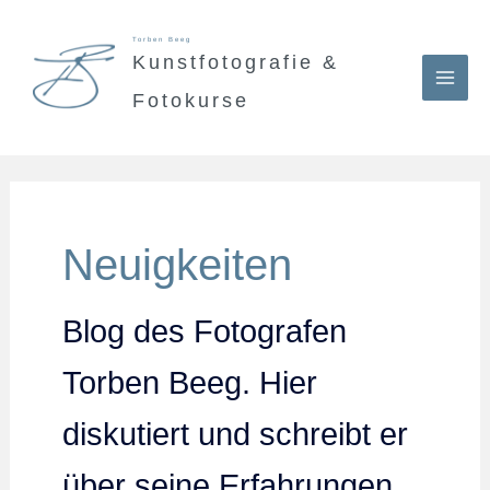
Zum
Torben Beeg
Inhalt
Kunstfotografie &
springen
Fotokurse
Neuigkeiten
Blog des Fotografen
Torben Beeg. Hier
diskutiert und schreibt er
über seine Erfahrungen