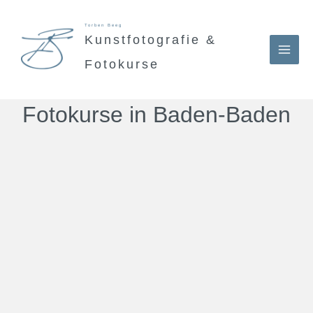
Zum
Torben Beeg
Inhalt
Kunstfotografie &
springen
Fotokurse
Fotokurse in Baden-Baden